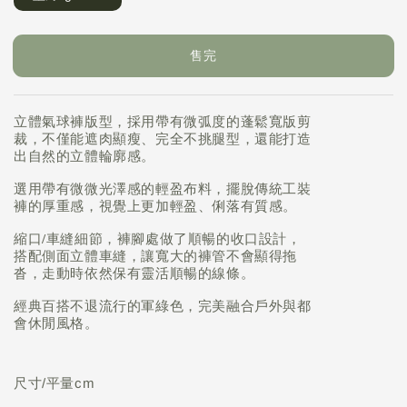
售完
立體氣球褲版型，
採用帶有微弧度的蓬鬆寬版剪
裁，不僅能遮肉顯瘦、完全不挑腿型，還能打造
出自然的立體輪廓感。
選用帶有微微光澤感的輕盈布料，擺脫傳統工裝
褲的厚重感，視覺上更加輕盈、俐落有質感。
縮口
/
車縫細節，
褲腳處做了順暢的收口設計，
搭配側面立體車縫，讓寬大的褲管不會顯得拖
沓，走動時依然保有靈活順暢的線條。
經典百搭不退流行的軍綠色，完美融
合戶外
與都
會休閒風格。
尺寸/平量cm