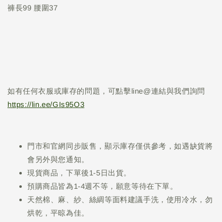
褲長99 腰圍37
如有任何衣服或庫存的問題，可點擊line@連結與我們詢問
https://lin.ee/GIs95O3
門市和官網同步販售，顯示庫存僅供參考，如遇缺貨將
會另外與您通知。
現貨商品，下單後1-5日出貨。
預購商品皆為1-4週不等，願意等待在下單。
天然棉、麻、紗、絲綢等面料建議手洗，使用冷水，勿
烘乾，平晾為佳。