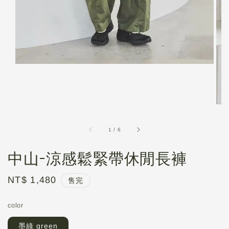
1
/
6
中山-涼感鬆緊帶休閒長褲
Regular
NT$ 1,480
售完
price
color
墨綠 green