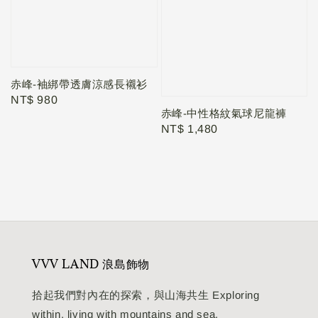
赤峰-袖綁帶透膚涼感長襯衫
Regular
NT$ 980
赤峰-中性格紋氣球尼龍褲
price
Regular
NT$ 1,480
price
VVV LAND 浪島飾物
拾起我們對內在的探索，與山海共生 Exploring
within, living with mountains and sea.