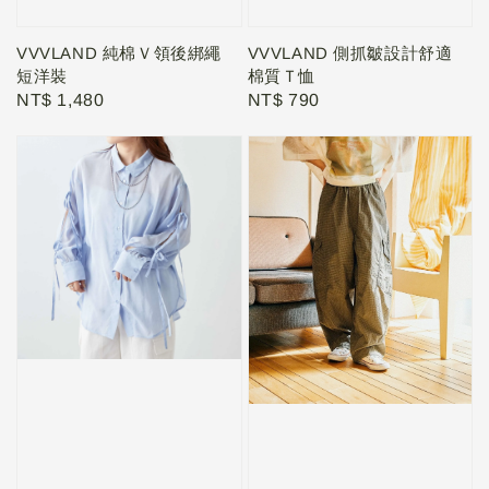
VVVLAND 純棉Ｖ領後綁繩
VVVLAND 側抓皺設計舒適
短洋裝
棉質Ｔ恤
Regular
NT$ 1,480
Regular
NT$ 790
price
price