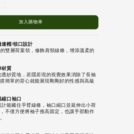
加入購物車
連帽/領口設計
邊的雙層荷葉領，
修飾肩頸線條，增添溫柔的
紗材質
透紗質地，若隱若現的視覺效果消除了長袖
搭簡單的背心就能展現剛剛好的性感與高級
與縮口袖口
計能藏住手臂線條，袖口縮口並延伸出小荷
，不僅方便將袖子推高固定，也讓手部動作
。