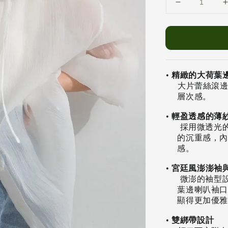
•
精緻的大荷葉邊
大片蕾絲滾
層次感。
•
輕盈透感的薄
採用微透光的
的沉重感，內
感。
•
宮廷風澎澎袖
微澎的袖型設
葉邊喇叭袖口
顯得更加優雅
•
雙綁帶設計