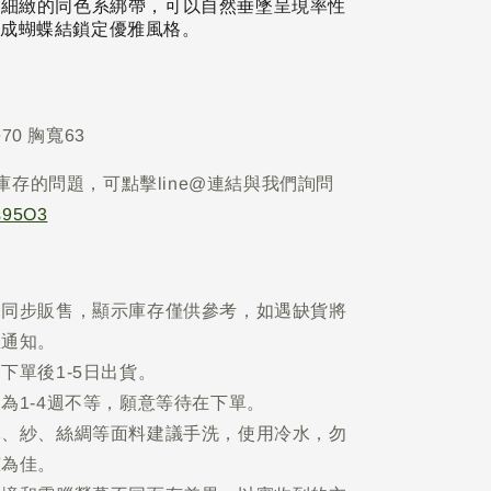
細緻的同色系綁帶，可以自然垂墜呈現率性
成蝴蝶結鎖定優雅風格。
70 胸寬63
庫存的問題，可點擊line@連結與我們詢問
Is95O3
網同步販售，顯示庫存僅供參考，如遇缺貨將
您通知。
下單後1-5日出貨。
為1-4週不等，願意等待在下單。
麻、紗、絲綢等面料建議手洗，使用冷水，勿
晾為佳。