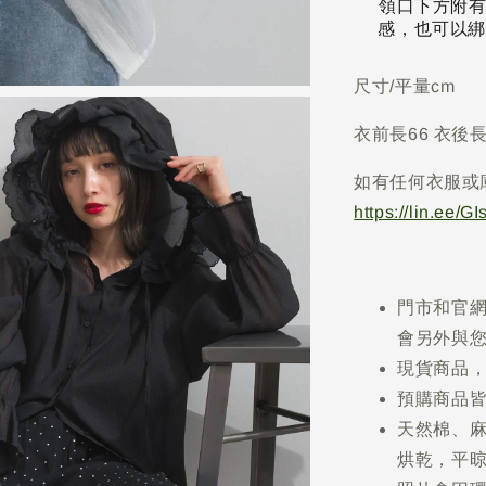
領口下方附有
感，也可以綁
尺寸/平量cm
衣前長66 衣後長
如有任何衣服或
https://lin.ee/G
門市和官
會另外與
現貨商品，
預購商品皆
天然棉、
烘乾，平