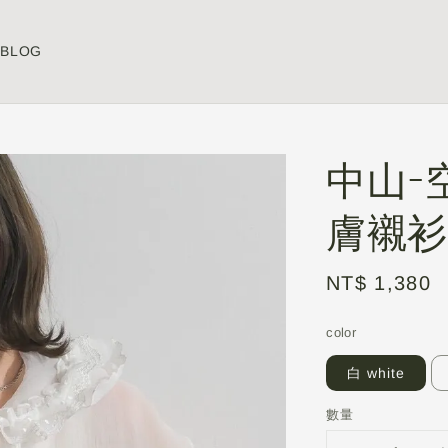
BLOG
中山-
膚襯衫
Regular
NT$ 1,380
price
color
白 white
數量