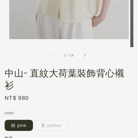
1
/
15
中山- 直紋大荷葉裝飾背心襯
衫
Regular
NT$ 980
price
color
粉 pink
黃 yellow