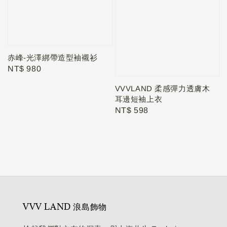
赤峰-光澤綁帶造型袖襯衫
Regular
NT$ 980
price
VVVLAND 柔感彈力透膚木
耳邊短袖上衣
Regular
NT$ 598
price
VVV LAND 浪島飾物