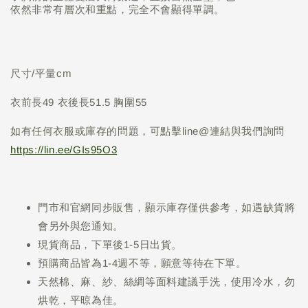
依然非常有層次和重點，完全不會顯得單調。
尺寸/平量cm
衣前長49 衣後長51.5 胸圍55
如有任何衣服或庫存的問題，可點擊line@連結與我們詢問
https://lin.ee/GIs95O3
門市和官網同步販售，顯示庫存僅供參考，如遇缺貨將
會另外與您通知。
現貨商品，下單後1-5日出貨。
預購商品皆為1-4週不等，願意等待在下單。
天然棉、麻、紗、絲綢等面料建議手洗，使用冷水，勿
烘乾，平晾為佳。