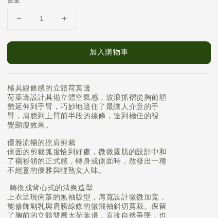
數量
加入購物車
極具線條感的立體荷葉邊
荷葉邊設計具備立體空氣感，波浪抓褶從胸前順
勢延伸到手臂，巧妙地遮住了最讓人介意的手
臂，肩膀到上臂前半段的線條，達到極佳的視
覺顯瘦效果。
優雅流暢的挖肩剪裁
側面的剪裁弧度恰到好處，微微露肌的設計中和
了襯衫領的正式感，轉身或側面時，散發出
一種
不經意的優雅與輕熟女人味。
轉換成背心式的清爽造型
上衣呈現俐落的無袖版型，肩寬設計微微加寬，
能修飾副乳與肩膀線條的微飛袖斜切剪裁。保留
了胸前的立體雙層大荷葉邊，直接自然垂墜，也