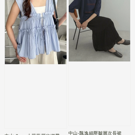
中山-飄逸細壓皺層次長裙