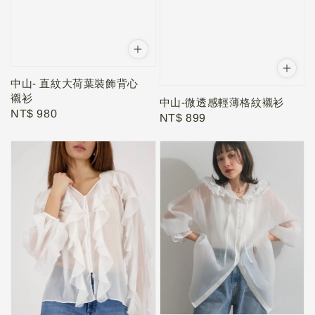
中山- 直紋大荷葉裝飾背心
襯衫
中山-微透感輕薄格紋襯衫
Regular
NT$ 980
Regular
NT$ 899
price
price