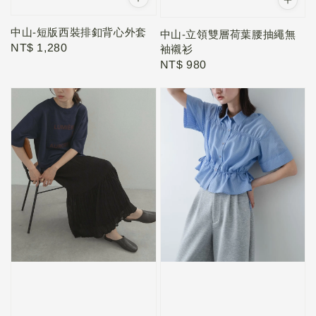
中山-短版西裝排釦背心外套
中山-立領雙層荷葉腰抽繩無
Regular
NT$ 1,280
袖襯衫
price
Regular
NT$ 980
price