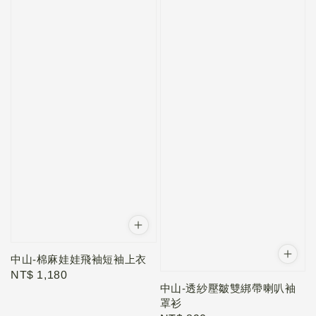
中山-棉麻娃娃飛袖短袖上衣
Regular
NT$ 1,180
中山-透紗壓皺雙綁帶喇叭袖
price
罩衫