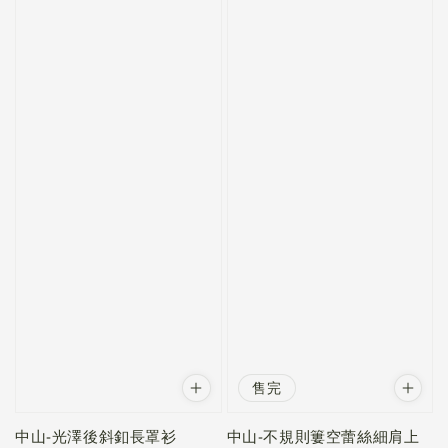
售完
中山-光澤後斜釦長罩衫
中山-不規則簍空蕾絲細肩上