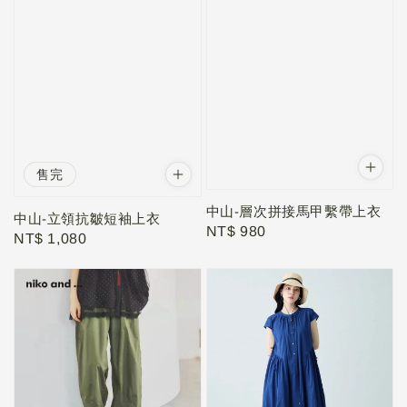
售完
中山-層次拼接馬甲繫帶上衣
中山-立領抗皺短袖上衣
Regular
NT$ 980
Regular
NT$ 1,080
price
price