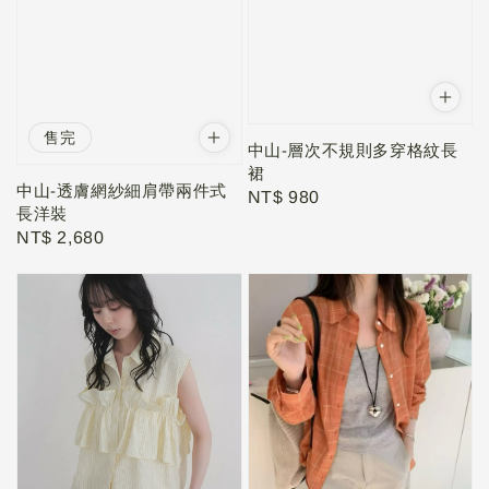
售完
中山-層次不規則多穿格紋長
裙
中山-透膚網紗細肩帶兩件式
Regular
NT$ 980
長洋裝
price
Regular
NT$ 2,680
price