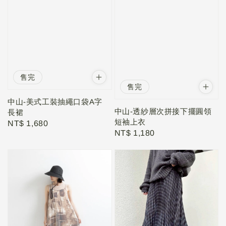
售完
售完
中山-美式工裝抽繩口袋A字
中山-透紗層次拼接下擺圓領
長裙
短袖上衣
Regular
NT$ 1,680
Regular
NT$ 1,180
price
price