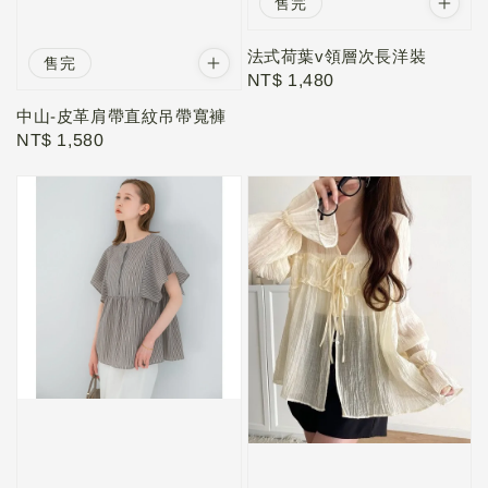
售完
法式荷葉v領層次長洋裝
售完
Regular
NT$ 1,480
price
中山-皮革肩帶直紋吊帶寬褲
Regular
NT$ 1,580
price