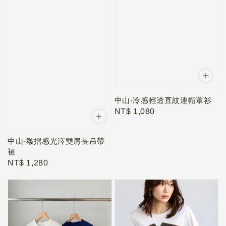
中山-冷感輕透直紋連帽罩衫
Regular
NT$ 1,080
price
中山-皺摺感光澤雙肩長吊帶
裙
Regular
NT$ 1,280
price