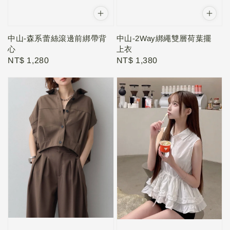
中山-森系蕾絲滾邊前綁帶背
中山-2Way綁繩雙層荷葉擺
心
上衣
Regular
NT$ 1,280
Regular
NT$ 1,380
price
price