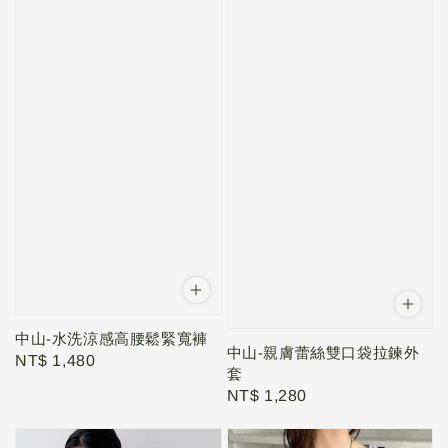
中山-水洗涼感高腰鬆緊寬褲⁠
中山-親膚蕾絲雙口袋拉鍊外
Regular
NT$ 1,480
套
price
Regular
NT$ 1,280
price