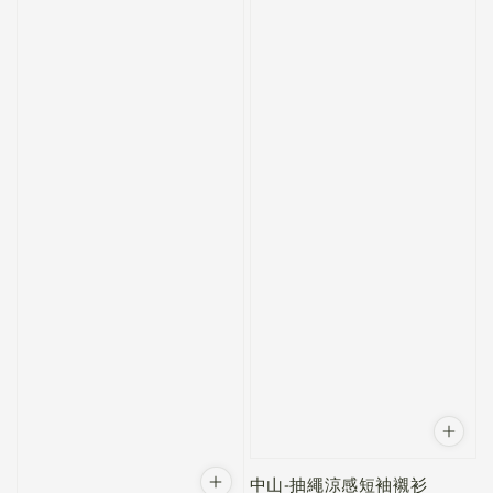
中山-抽繩涼感短袖襯衫