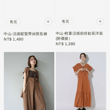
售完
售完
中山-輕量涼感前排釦長洋裝
中山-涼感鬆緊帶休閒長褲
(附襯裙）
Regular
NT$ 1,480
Regular
NT$ 1,380
price
price