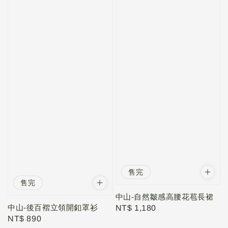
售完
售完
中山-自然皺感高腰花苞長裙
中山-後百褶立領開釦罩衫
Regular
NT$ 1,180
Regular
NT$ 890
price