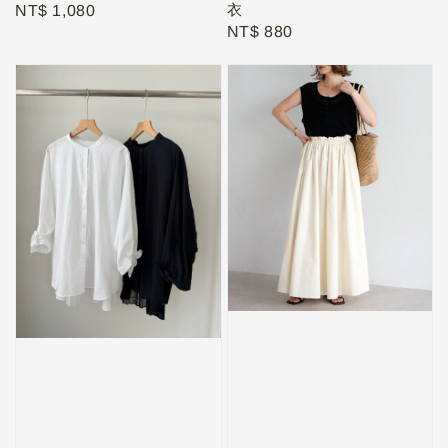
衣
Regular
NT$ 1,080
Regular
NT$ 880
price
price