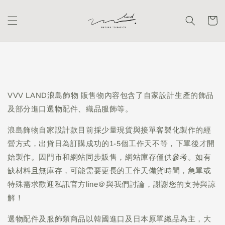
VVV LAND浪島飾物 販售物內容包含了自家設計生產的飾品
及部分進口選物配件、織品服飾等。
浪島飾物自家設計款目前採少量現貨與接單客製化製作的經
營方式，出貨日為訂購成功的1-5個工作天不等，下單後才開
始製作。因門市和網站同步販售，網站庫存僅供參考。如有
缺材料且無庫存，可能需要更長的工作天備貨時間，急單或
特殊需求歡迎私訊官方line＠與我們討論，謝謝您的支持與諒
解！
選物配件及服飾類商品以韓國進口及日本原單織品為主，大