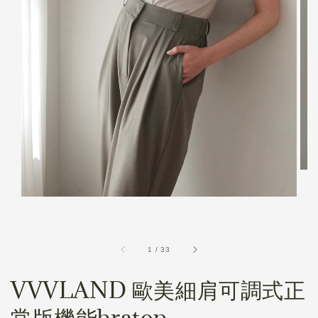
1
/
33
VVVLAND 歐美細肩可調式正
常版機能bratop