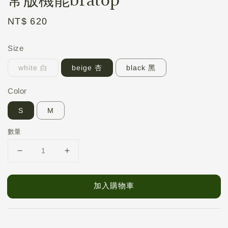
Regular
NT$ 620
price
Size
white 白
beige 杏
black 黑
Color
S
M
數量
加入購物車