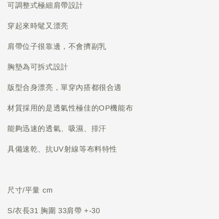
可調整式極細肩帶設計
穿起來時髦又漂亮
肩帶位子很靠邊，不會擠副乳
胸墊為可拆式設計
版型合身漂亮，單穿內搭都很合適
材質採用的是透氣性極佳的OP機能布
能夠迅速的透氣、吸濕、排汗
具備速乾、抗UV射線等布料特性
尺寸/平量 cm
S/衣長31 胸圍 33肩帶 +-30