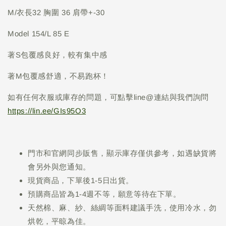
M/衣長32 胸圍 36 肩帶+-30
Model 154/L 85 E
著S包覆感良好，較有集中感
著M包覆感舒適，不易跑杯！
如有任何衣服或庫存的問題，可點擊line@連結與我們詢問
https://lin.ee/GIs95O3
門市和官網同步販售，顯示庫存僅供參考，如遇缺貨將
會另外與您通知。
現貨商品，下單後1-5日出貨。
預購商品皆為1-4週不等，願意等待在下單。
天然棉、麻、紗、絲綢等面料建議手洗，使用冷水，勿
烘乾，平晾為佳。