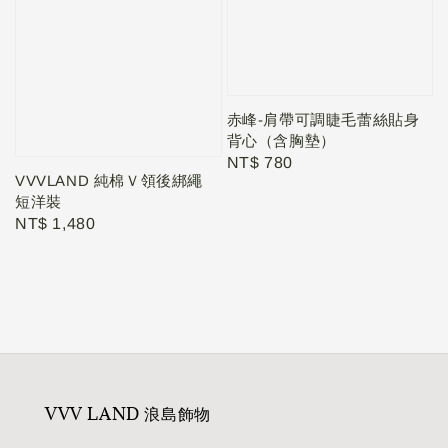
赤峰-肩帶可調睫毛蕾絲貼身
背心（含胸墊）
Regular
NT$ 780
VVVLAND 純棉Ｖ領後綁繩
price
短洋裝
Regular
NT$ 1,480
price
VVV LAND 浪島飾物