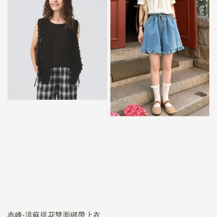
赤峰-流蘇提花雙面綁帶上衣