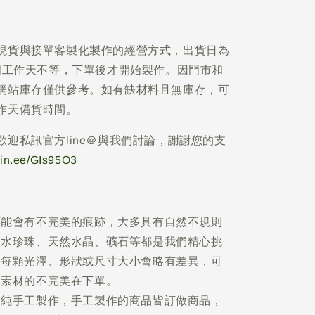
現貨與接單客製化製作的經營方式，出貨日為
5個工作天不等，下單後才開始製作。因門市和
網站庫存僅供參考。如有缺材料且無庫存，可
作天備貨時間。
歡迎私訊官方line＠與我們討論，謝謝您的支
/lin.ee/GIs95O3
可能會有不完美的痕跡，大多具有自然不規則
淡水珍珠、天然水晶、礦石等都是我們精心挑
，每顆光澤、形狀或尺寸大小會略有差異，可
然素材的不完美在下單。
品純手工製作，手工製作的商品皆訂做商品，