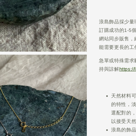
浪島飾品採少量
訂購成功的1-
網站同步販售，
能需要更長的工
急單或特殊需求
持與諒解
https:/
天然材料
的特性，
選配對的
以接受天
浪島的飾