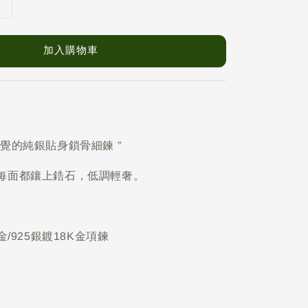
加入購物車
覺的純銀貼身鎖骨細鍊 ”
每面都鑲上鋯石，低調輕奢。
金/925銀鍍18K金項鍊