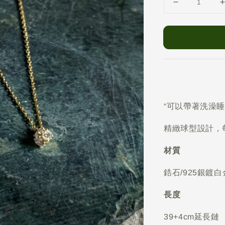
“可以帶著洗澡睡
精緻球型設計，
材質
鋯石/925銀鍍白
長度
39+4cm延長鏈