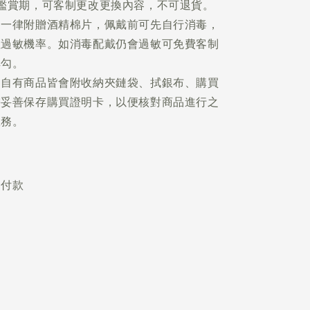
鑑賞期，可客制更改更換內容，不可退貨。
品一律附贈酒精棉片，佩戴前可先自行消毒，
性過敏機率。如消毒配戴仍會過敏可免費客制
耳勾。
的自有商品皆會附收納夾鏈袋、拭銀布、購買
需妥善保存購買證明卡，以便核對商品進行之
服務。
不付款