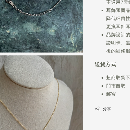
不適用7天
耳飾類商
降低細菌
更換耳針
品牌設計
證明卡。
後的維修
送貨方式
超商取貨
門市自取
郵寄
分享