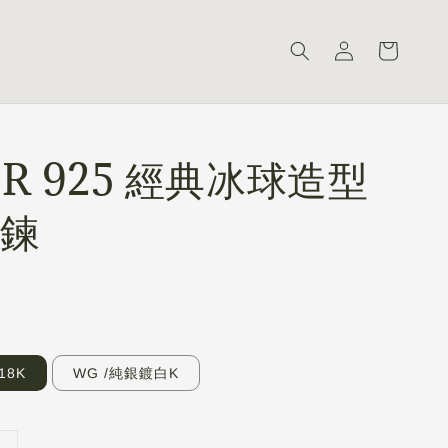
ER 925 經典冰球造型
鍊
18K
WG /純銀鍍白K