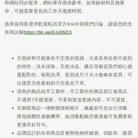
和網站同步販售，網站庫存僅供參考。如有缺材料且無庫
存，可能需要更長的工作天備貨時間。
急單或特殊需求歡迎私訊官方line＠與我們討論，謝謝您的支
持與諒解
https://lin.ee/GIs95O3
天然材料可能會有不完美的痕跡，大多具有自然不規則
的特性，淡水珍珠、天然水晶、礦石等都是我們精心挑
選配對的，每顆光澤、形狀或尺寸大小會略有差異，可
以接受天然素材的不完美在下單。
浪島的飾品純手工製作，手工製作的商品皆訂做商品，
不適用7天鑑賞期，可客制更改更換內容，不可退貨。
耳飾類商品一律附贈酒精棉片，佩戴前可先自行消毒，
降低細菌性過敏機率。如消毒配戴仍會過敏可免費客制
更換耳針耳勾。
品牌設計的自有商品皆會附收納夾鏈袋、拭銀布、購買