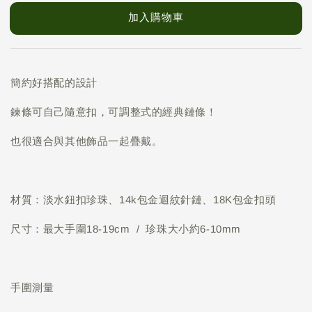
加入購物車
簡約好搭配的設計
鍊條可自己隨意扣，可調整式的經典鏈條！
也很適合與其他飾品一起疊戴。
材質：淡水鈕扣珍珠、14k包金迴紋針鏈、18K包金扣頭
尺寸：最大手圍18-19cm / 珍珠大小約6-10mm
手圍測量