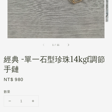
1
/
11
經典 -單一石型珍珠14kgf調節
手鏈
Regular
NT$ 980
price
數量