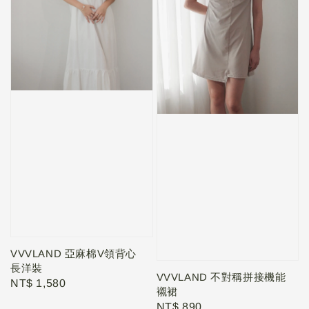
VVVLAND 亞麻棉V領背心
長洋裝
VVVLAND 不對稱拼接機能
Regular
NT$ 1,580
襯裙
price
Regular
NT$ 890