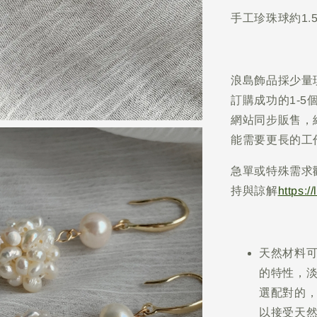
手工珍珠球約1
浪島飾品採少量
訂購成功的1-
網站同步販售，
能需要更長的工
急單或特殊需求
持與諒解
https:/
天然材料
的特性，
選配對的
以接受天