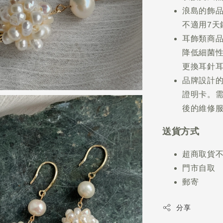
浪島的飾
不適用7天
耳飾類商
降低細菌
更換耳針
品牌設計
證明卡。
後的維修
送貨方式
超商取貨
門市自取
郵寄
分享