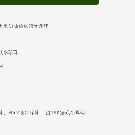
出來奶油色般的珍珠球
淡水珍珠
勾
、8mm淡水珍珠 、鍍18K法式小耳勾