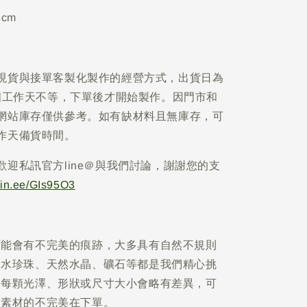
.5cm
現貨與接單客製化製作的經營方式，出貨日為
5個工作天不等，下單後才開始製作。因門市和
網站庫存僅供參考。如有缺材料且無庫存，可
作天備貨時間。
歡迎私訊官方line＠與我們討論，謝謝您的支
/lin.ee/GIs95O3
可能會有不完美的痕跡，大多具有自然不規則
淡水珍珠、天然水晶、礦石等都是我們精心挑
，每顆光澤、形狀或尺寸大小會略有差異，可
然素材的不完美在下單。