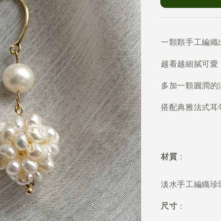
一顆顆手工編織
越看越細膩可愛
多加一顆圓潤的
搭配典雅法式耳
材質
：
淡水手工編織珍珠
尺寸
：