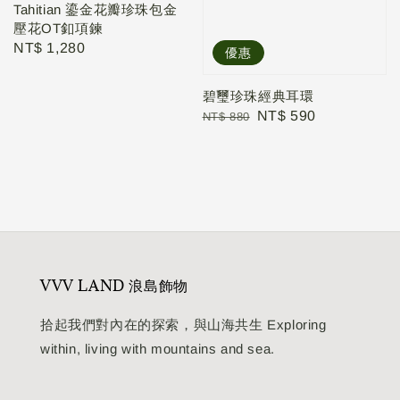
Tahitian 鎏金花瓣珍珠包金
壓花OT釦項鍊
Regular
NT$ 1,280
優惠
price
碧璽珍珠經典耳環
Regular
Sale
NT$ 590
NT$ 880
price
price
VVV LAND 浪島飾物
拾起我們對內在的探索，與山海共生 Exploring
within, living with mountains and sea.