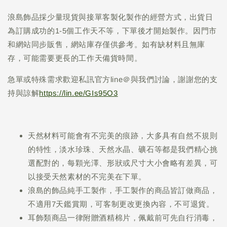
浪島飾品採少量現貨與接單客製化製作的經營方式，出貨日
為訂購成功的1-5個工作天不等，下單後才開始製作。因門市
和網站同步販售，網站庫存僅供參考。如有缺材料且無庫
存，可能需要更長的工作天備貨時間。
急單或特殊需求歡迎私訊官方line＠與我們討論，謝謝您的支
持與諒解
https://lin.ee/GIs95O3
天然材料可能會有不完美的痕跡，大多具有自然不規則
的特性，淡水珍珠、天然水晶、礦石等都是我們精心挑
選配對的，每顆光澤、形狀或尺寸大小會略有差異，可
以接受天然素材的不完美在下單。
浪島的飾品純手工製作，手工製作的商品皆訂做商品，
不適用7天鑑賞期，可客制更改更換內容，不可退貨。
耳飾類商品一律附贈酒精棉片，佩戴前可先自行消毒，