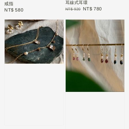
耳線式耳環
戒指
Regular
Sale
NT$ 780
NT$ 920
Regular
NT$ 580
price
price
price