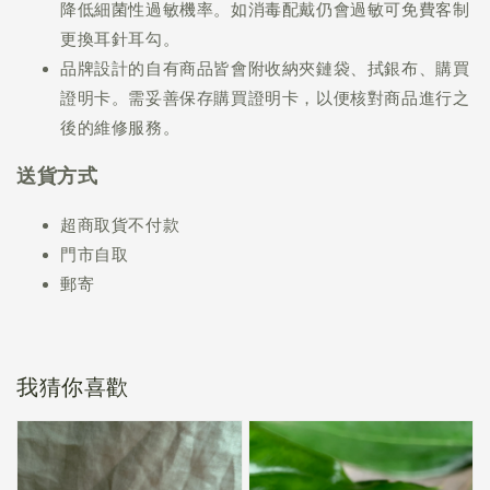
降低細菌性過敏機率。如消毒配戴仍會過敏可免費客制
更換耳針耳勾。
品牌設計的自有商品皆會附收納夾鏈袋、拭銀布、購買
證明卡。需妥善保存購買證明卡，以便核對商品進行之
後的維修服務。
送貨方式
超商取貨不付款
門市自取
郵寄
我猜你喜歡