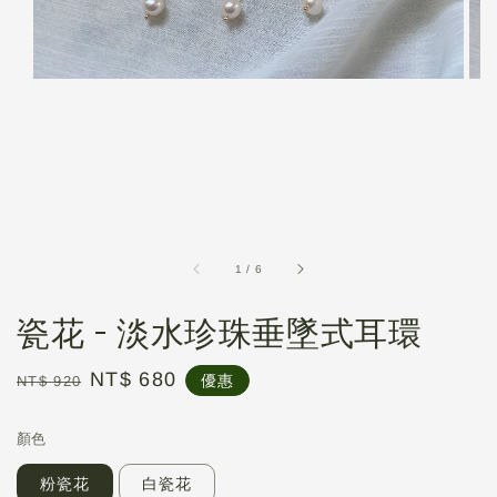
1
/
6
瓷花 - 淡水珍珠垂墜式耳環
Regular
Sale
NT$ 680
優惠
NT$ 920
price
price
顏色
粉瓷花
白瓷花