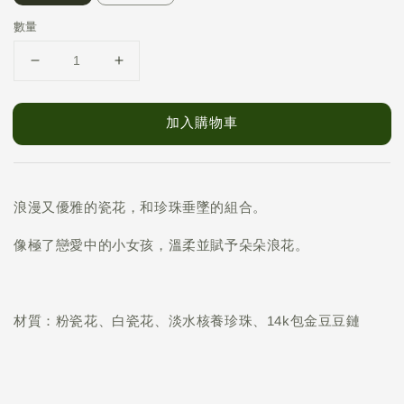
數量
加入購物車
浪漫又優雅的瓷花，和珍珠垂墜的組合。
像極了戀愛中的小女孩，溫柔並賦予朵朵浪花。
材質：粉瓷花、白瓷花、淡水核養珍珠、14k包金豆豆鏈