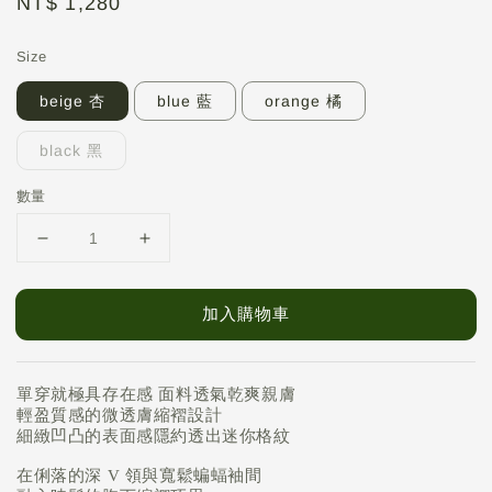
Regular
NT$ 1,280
price
Size
beige 杏
blue 藍
orange 橘
black 黑
數量
加入購物車
單穿就極具存在感 面料透氣乾爽親膚
輕盈質感的微透膚縮褶設計
細緻凹凸的表面感隱約透出迷你格紋
在俐落的深 V 領與寬鬆蝙蝠袖間