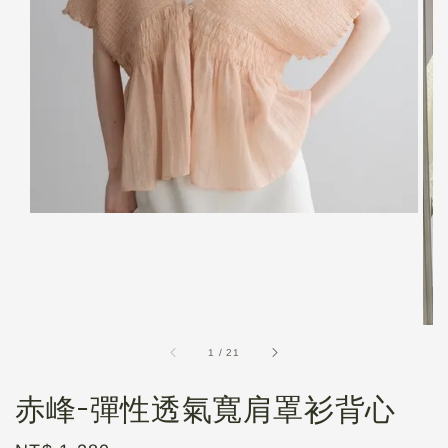
1
/
21
赤峰-彈性透氣寬肩罩衫背心