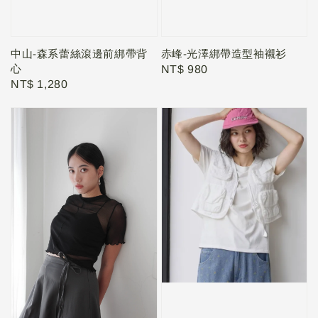
中山-森系蕾絲滾邊前綁帶背
赤峰-光澤綁帶造型袖襯衫
心
Regular
NT$ 980
Regular
NT$ 1,280
price
price