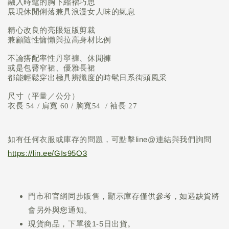
融入時髦的胸下縮褶巧思
展現休閒俐落兼具浪漫女人味的氣息
精心改良的亮眼短版剪裁
兼顧隨性慵懶與拉高身材比例
不論搭配率性丹寧褲、休閒褲
或是包臀窄裙、優雅長裙
都能輕鬆穿出極具辨識度的時髦日系街頭風采
尺寸（平量／公分）
衣長 54 / 肩寬 60 / 胸寬54 / 袖長 27
如有任何衣服或庫存的問題，可點擊line@連結與我們詢問
https://lin.ee/GIs95O3
門市和官網同步販售，顯示庫存僅供參考，如遇缺貨將
會另外與您通知。
現貨商品，下單後1-5日出貨。