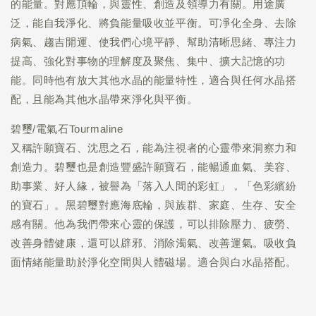
的能量。對應頂輪，與靈性、創造及領導力有關。用途廣
泛，能自我淨化、將負能量吸收並平衡。可凈化全身、去除
病氣、趨吉開運、使我們心境平靜、幫助清晰思緒、專注力
提高、強化對事物的理解度及聚焦、集中、擴大記憶的功
能。同時他有放大其他水晶的能量特性，適合與任何水晶搭
配，且能為其他水晶帶來淨化與平衡。
碧璽/電氣石Tourmaline
又稱許願寶石、沈思之石，能為注視者的心靈帶來洞察力和
創造力。碧璽也是創造豐盛許願寶石，能暢通血氣、美容、
助事業、好人緣，被譽為「落入人間的彩虹」，「色彩繽紛
的寶石」。黑碧璽對應海底輪，與族群、家庭、生存、安全
感有關。他為我們帶來心靈的保護，可以排除壓力、疲勞、
改善身體健康，還可以辟邪、消除濁氣、改善運氣。吸收負
面情緒能量助於淨化空間與人體磁場。適合與白水晶搭配。