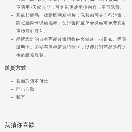
不適用7天鑑賞期，可客制更改更換內容，不可退貨。
耳飾類商品一律附贈酒精棉片，佩戴前可先自行消毒，
降低細菌性過敏機率。如消毒配戴仍會過敏可免費客制
更換耳針耳勾。
品牌設計的自有商品皆會附收納夾鏈袋、拭銀布、購買
證明卡。需妥善保存購買證明卡，以便核對商品進行之
後的維修服務。
送貨方式
超商取貨不付款
門市自取
郵寄
我猜你喜歡