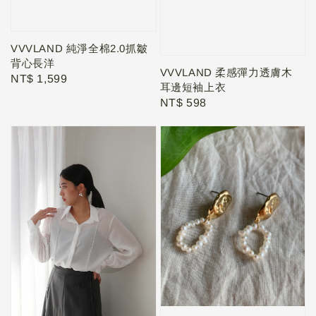
VVVLAND 純淨全棉2.0抓皺
背心長洋
VVVLAND 柔感彈力透膚木
Regular
NT$ 1,599
耳邊短袖上衣
price
Regular
NT$ 598
price