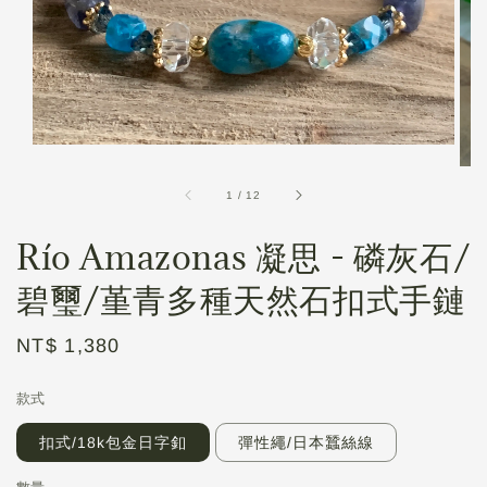
1
/
12
Río Amazonas 凝思 - 磷灰石/
碧璽/堇青多種天然石扣式手鏈
Regular
NT$ 1,380
price
款式
扣式/18k包金日字釦
彈性繩/日本蠶絲線