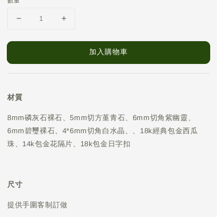
數量
加入購物車
材質
8mm磷灰石裸石、5mm切方堇青石、6mm切角紫幽靈、
6mm碧璽裸石、4*6mm切角白水晶、、18k經典包金西瓜
珠、14k包金花隔片、18k包金日字扣
尺寸
提供手圍客制訂做