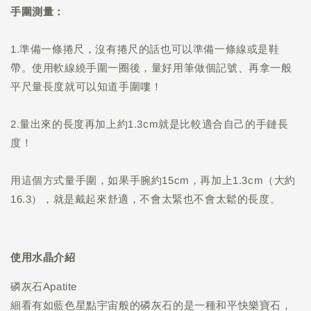
手圍測量：
1.準備一條捲尺，沒有捲尺的話也可以準備一條線或是鞋
帶。使用軟線繞手圍一圈後，量好用筆做個記號、再拿一般
平尺量長度就可以知道手圍嘍！
2.量出來的長度再加上約1.3cm就是比較適合自己的手鏈長
度！
用這個方式量手圍，如果手腕約15cm，再加上1.3cm（大約
16.3），就是戴起來舒適，不會太緊也不會太鬆的長度。
使用水晶介紹
磷灰石Apatite
細看有如藍色星點宇宙般的磷灰石的是一種和平快樂寶石，