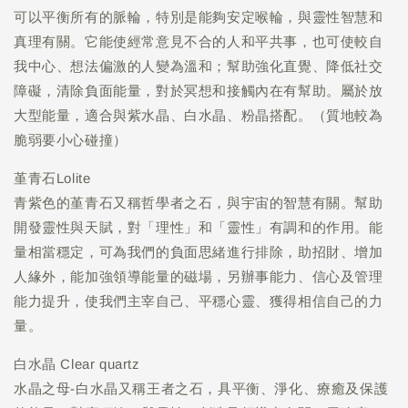
可以平衡所有的脈輪，特別是能夠安定喉輪，與靈性智慧和
真理有關。它能使經常意見不合的人和平共事，也可使較自
我中心、想法偏激的人變為溫和；幫助強化直覺、降低社交
障礙，清除負面能量，對於冥想和接觸內在有幫助。屬於放
大型能量，適合與紫水晶、白水晶、粉晶搭配。（質地較為
脆弱要小心碰撞）
堇青石Lolite
青紫色的堇青石又稱哲學者之石，與宇宙的智慧有關。幫助
開發靈性與天賦，對「理性」和「靈性」有調和的作用。能
量相當穩定，可為我們的負面思緒進行排除，助招財、增加
人緣外，能加強領導能量的磁場，另辦事能力、信心及管理
能力提升，使我們主宰自己、平穩心靈、獲得相信自己的力
量。
白水晶 Clear quartz
水晶之母-白水晶又稱王者之石，具平衡、淨化、療癒及保護