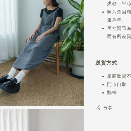
烘乾，平
照片會因
服為準。
尺寸資訊
而有所差異
送貨方式
超商取貨
門市自取
郵寄
分享