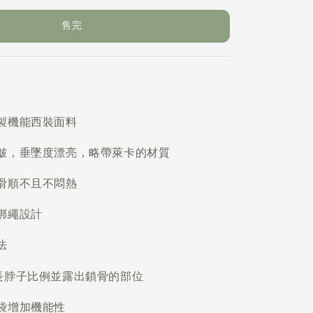
售完
製機能西裝面料
皺，垂墜度漂亮，略帶萊卡的材質
滑順不且不悶熱
綁繩設計
法
長脖子比例並露出鎖骨的部位
袋增加機能性