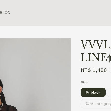
BLOG
VVV
LIN
Regular
NT$ 1,480
price
Size
黑 black
深灰 dark gre