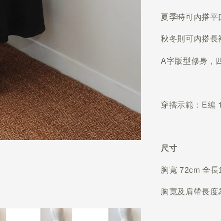
夏季時可內搭平口b
秋冬則可內搭長
A字版型修身
，
穿搭示範：E編 1
尺寸
胸寬 72cm 全長
胸寬及肩帶長度為