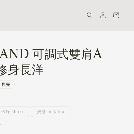
LAND 可調式雙肩A
E修身長洋
售完
卡綠 khaki
奶茶 milk tea
y