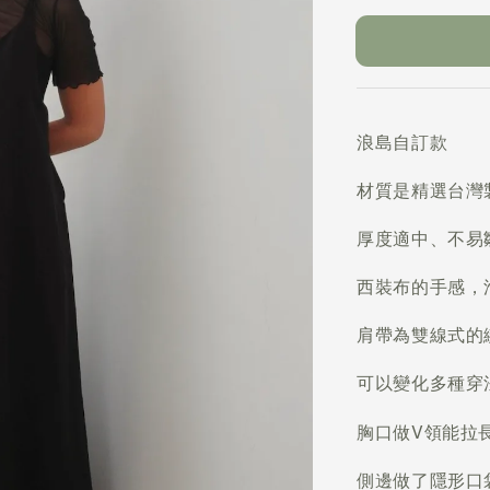
浪島自訂款
材質是精選台灣
厚度適中、不易
西裝布的手感，
肩帶為雙線式的
可以變化多種穿
胸口做V領能拉
側邊做了隱形口