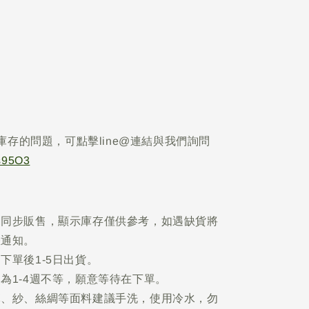
庫存的問題，可點擊line@連結與我們詢問
Is95O3
網同步販售，顯示庫存僅供參考，如遇缺貨將
您通知。
下單後1-5日出貨。
為1-4週不等，願意等待在下單。
麻、紗、絲綢等面料建議手洗，使用冷水，勿