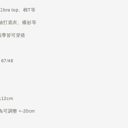
ra top、棉T等
袖打底衣、襯衫等
四季皆可穿搭
67/48
112cm
可調整 +-20cm