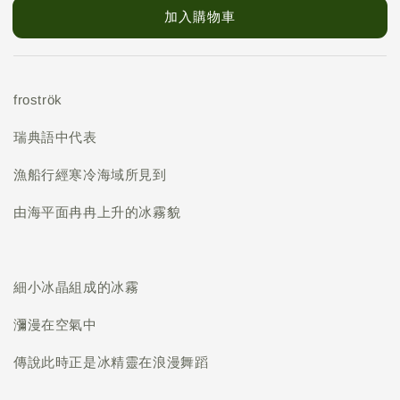
加入購物車
froströk
瑞典語中代表
漁船行經寒冷海域所見到
由海平面冉冉上升的冰霧貌
細小冰晶組成的冰霧
瀰漫在空氣中
傳說此時正是冰精靈在浪漫舞蹈