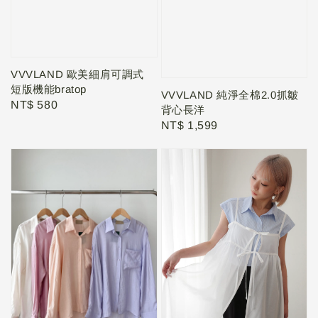
VVVLAND 歐美細肩可調式
短版機能bratop
VVVLAND 純淨全棉2.0抓皺
Regular
NT$ 580
背心長洋
price
Regular
NT$ 1,599
price