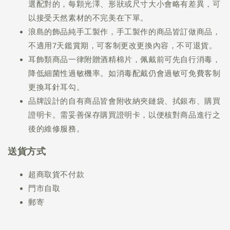
選配對的，每顆光澤、形狀或尺寸大小會略有差異，可
以接受天然素材的不完美在下單。
浪島的飾品純手工製作，手工製作的商品皆訂做商品，
不適用7天鑑賞期，可客制更改更換內容，不可退貨。
耳飾類商品一律附贈酒精棉片，佩戴前可先自行消毒，
降低細菌性過敏機率。如消毒配戴仍會過敏可免費客制
更換耳針耳勾。
品牌設計的自有商品皆會附收納夾鏈袋、拭銀布、購買
證明卡。需妥善保存購買證明卡，以便核對商品進行之
後的維修服務。
送貨方式
超商取貨不付款
門市自取
郵寄