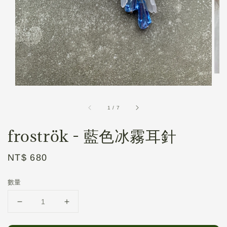
1
/
7
froströk - 藍色冰霧耳針
Regular
NT$ 680
price
數量