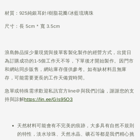
材質：925純銀耳針/樹脂花瓣/冰藍琉璃珠
尺寸：長 5cm * 寬 3.5cm
浪島飾品採少量現貨與接單客製化製作的經營方式，出貨日
為訂購成功的1-5個工作天不等，下單後才開始製作。因門市
和網站同步販售，網站庫存僅供參考。如有缺材料且無庫
存，可能需要更長的工作天備貨時間。
急單或特殊需求歡迎私訊官方line＠與我們討論，謝謝您的支
持與諒解
https://lin.ee/GIs95O3
天然材料可能會有不完美的痕跡，大多具有自然不規則
的特性，淡水珍珠、天然水晶、礦石等都是我們精心挑