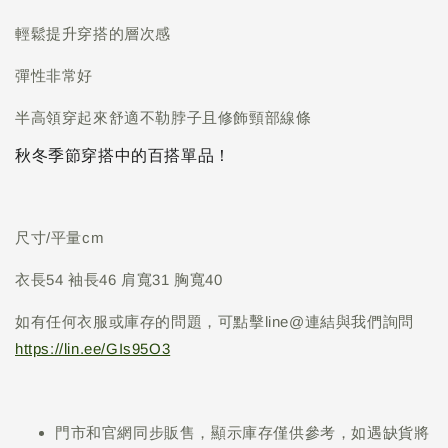
輕鬆提升穿搭的層次感
彈性非常好
半高領穿起來舒適不勒脖子且修飾頸部線條
秋冬季節穿搭中的百搭單品！
尺寸/平量cm
衣長54 袖長46 肩寬31 胸寬40
如有任何衣服或庫存的問題，可點擊line@連結與我們詢問
https://lin.ee/GIs95O3
門市和官網同步販售，顯示庫存僅供參考，如遇缺貨將