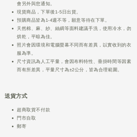
會另外與您通知。
現貨商品，下單後1-5日出貨。
預購商品皆為1-4週不等，願意等待在下單。
天然棉、麻、紗、絲綢等面料建議手洗，使用冷水，勿
烘乾，平晾為佳。
照片會因環境和電腦螢幕不同而有差異，以實收到的衣
服為準。
尺寸資訊為人工平量，會因布料特性、垂掛時間等因素
而有所差異，平量尺寸為±2公分，皆為合理範圍。
送貨方式
超商取貨不付款
門市自取
郵寄