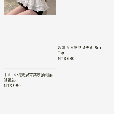
超彈力涼感雙肩美背 Bra
Top
Regular
NT$ 680
price
中山-立領雙層荷葉腰抽繩無
袖襯衫
Regular
NT$ 980
price