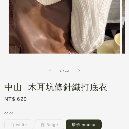
1
/
13
中山- 木耳坑條針織打底衣
Regular
NT$ 620
price
color
白 white
杏 Beige
摩卡 mocha