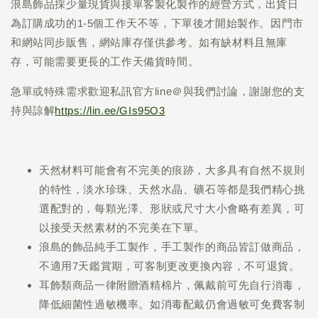
浪島飾品採少量現貨與接單客製化製作的經營方式，出貨日
為訂購成功的1-5個工作天不等，下單後才開始製作。因門市
和網站同步販售，網站庫存僅供參考。如有缺材料且無庫
存，可能需要更長的工作天備貨時間。
急單或特殊需求歡迎私訊官方line＠與我們討論，謝謝您的支
持與諒解
https://lin.ee/GIs95O3
天然材料可能會有不完美的痕跡，大多具有自然不規則
的特性，淡水珍珠、天然水晶、礦石等都是我們精心挑
選配對的，每顆光澤、形狀或尺寸大小會略有差異，可
以接受天然素材的不完美在下單。
浪島的飾品純手工製作，手工製作的商品皆訂做商品，
不適用7天鑑賞期，可客制更改更換內容，不可退貨。
耳飾類商品一律附贈酒精棉片，佩戴前可先自行消毒，
降低細菌性過敏機率。如消毒配戴仍會過敏可免費客制