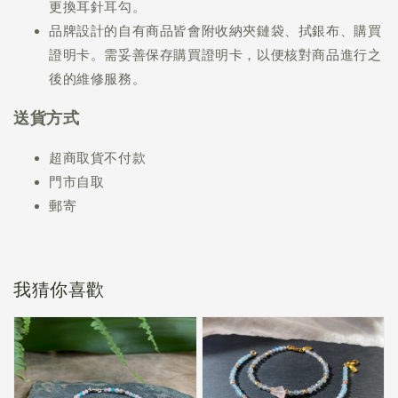
更換耳針耳勾。
品牌設計的自有商品皆會附收納夾鏈袋、拭銀布、購買
證明卡。需妥善保存購買證明卡，以便核對商品進行之
後的維修服務。
送貨方式
超商取貨不付款
門市自取
郵寄
我猜你喜歡