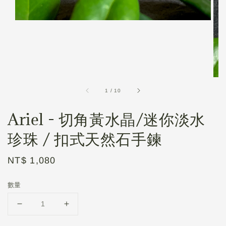
1
/
10
Ariel - 切角黃水晶/迷你淡水
珍珠 / 扣式天然石手鍊
Regular
NT$ 1,080
price
數量