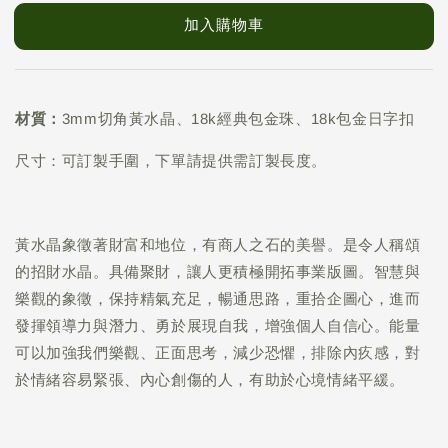
加入購物車
材質：
3mm切角黃水晶、18k經典包金珠、18k包金日字扣
尺寸：可訂製手圍，下單請提供需訂製長度。
黃水晶象徵著財富和地位，有商人之石的美譽。是令人稱頌
的招財水晶。具備聚財，讓人更積極開拓事業版圖。智慧與
樂觀的象徵，保持精氣充足，暢通思路，重拾企圖心，進而
發揮領導力與潛力、勇於展現自我，增強個人自信心。能量
可以加強我們樂觀、正面思考，減少恐懼，排除內疚感，對
於情緒容易緊張、內心創傷的人，有助於心境情緒平緩。