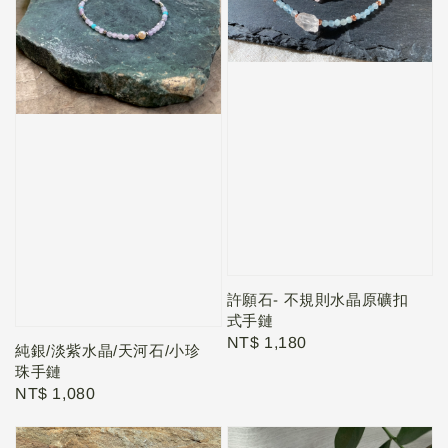
許願石- 不規則水晶原礦扣
式手鏈
Regular
NT$ 1,180
純銀/淡紫水晶/天河石/小珍
price
珠手鏈
Regular
NT$ 1,080
price