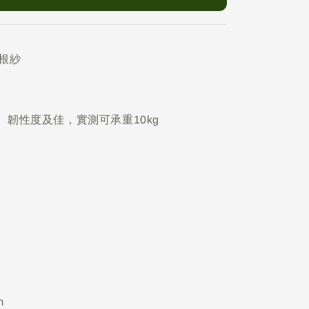
根紗
、韌性度及佳，實測可承重10kg
m
m