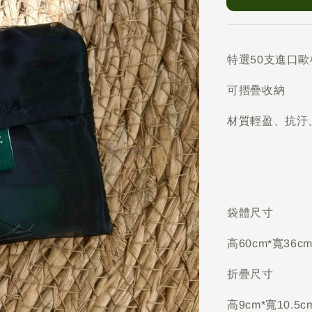
特選50支進口歐
可摺疊收納
材質輕盈、抗汙
袋體尺寸
高60cm*寬36c
折疊尺寸
高9cm*寬10.5c