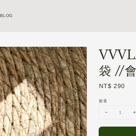
BLOG
VVV
袋 //
Regular
NT$ 290
price
數量