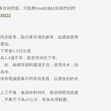
庫存的問題，可點擊line@連結與我們詢問
Is95O3
網同步販售，顯示庫存僅供參考，如遇缺貨將
您通知。
下單後1-5日出貨。
為1-4週不等，願意等待在下單。
麻、紗、絲綢等面料建議手洗，使用冷水，勿
晾為佳。
環境和電腦螢幕不同而有差異，以實收到的衣
為人工平量，會因布料特性、垂掛時間等因素
，平量尺寸為±2公分，皆為合理範圍。