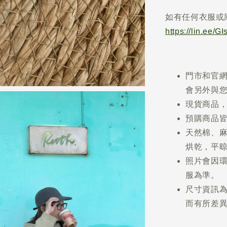
如有任何衣服或
https://lin.ee/G
門市和官
會另外與
現貨商品，
預購商品皆
天然棉、
烘乾，平
照片會因
服為準。
尺寸資訊
而有所差異