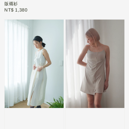
price
版襯衫
Regular
NT$ 1,380
price