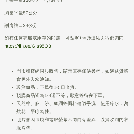
全長平量120公分 （含肩帶）
胸圍平量50公分
削肩袖口24公分
如有任何衣服或庫存的問題，可點擊line@連結與我們詢問
https://lin.ee/GIs95O3
門市和官網同步販售，顯示庫存僅供參考，如遇缺貨將
會另外與您通知。
現貨商品，下單後1-5日出貨。
預購商品皆為1-4週不等，願意等待在下單。
天然棉、麻、紗、絲綢等面料建議手洗，使用冷水，勿
烘乾，平晾為佳。
照片會因環境和電腦螢幕不同而有差異，以實收到的衣
服為準。