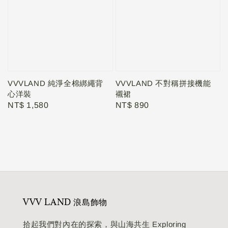
VVVLAND 純淨全棉綁繩背
VVVLAND 不對稱拼接機能
心洋裝
襯裙
Regular
NT$ 1,580
Regular
NT$ 890
price
price
VVV LAND 浪島飾物
拾起我們對內在的探索，與山海共生 Exploring