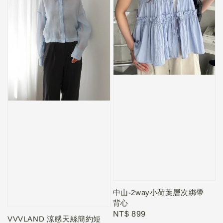
中山-2way小荷葉層次綁帶
背心
Regular
NT$ 899
VVVLAND 涼感天絲簡約短