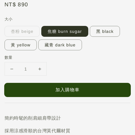
Regular
NT$ 890
price
大小
杏粉 beige
焦糖 burn sugar
黑 black
黃 yellow
藏青 dark blue
數量
加入購物車
削肩細肩帶設計
簡約時髦的
採用涼感滑順的台灣莫代爾材質