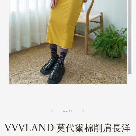
1
/
44
VVVLAND 莫代爾棉削肩長洋